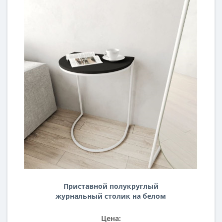
Приставной полукруглый
журнальный столик на белом
металлическом подстолье с чёрной
деревянной столешницей BN091
Цена: