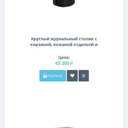
Круглый журнальный столик с
корзиной, кожаной отделкой и
деревянной столешницей на
металлическом основании d45*63см
Цена:
58DB-ET17040
43 200 ₽
Купить