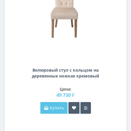
Велюровый стул с кольцом на
деревянных ножках кремовый
98*47*53см PJC597-PJ634
Цена:
49 730 ₽
Купить