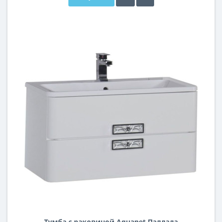
Тумба с раковиной Aquanet Паллада