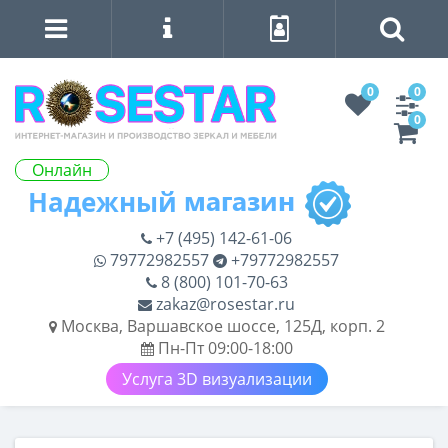
0
0
0
Онлайн
+7 (495) 142-61-06
79772982557
+79772982557
8 (800) 101-70-63
zakaz@rosestar.ru
Москва, Варшавское шоссе, 125Д, корп. 2
Пн-Пт 09:00-18:00
Услуга 3D визуализации