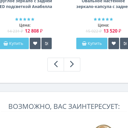
руглое зеркало с задней
Овальное настенное
ED подсветкой Анабелла
зеркало-капсула с задн
фоновой подсветкой
Мэриэнн
Цена:
Цена:
12 808 ₽
13 520 ₽
14 231 ₽
15 022 ₽
Купить
Купить
ВОЗМОЖНО, ВАС ЗАИНТЕРЕСУЕТ: