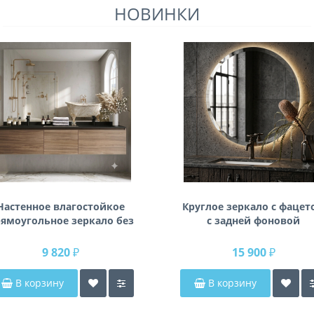
НОВИНКИ
Настенное влагостойкое
Круглое зеркало с фацет
ямоугольное зеркало без
с задней фоновой
одсветки и без рамы 140
подсветкой Раунд 3
см (1400 мм)
9 820 ₽
15 900 ₽
В корзину
В корзину