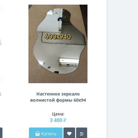
с
Настенное зеркало
волнистой формы 60х94
см Р2602
Цена:
3 400 ₽
Купить