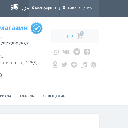
Калифорния
Клиент-центр
ДОСТАВКА ПО ВСЕЙ РОССИИ!
0
0 ₽
6
79772982557
ru
кое шоссе, 125Д,
0
ЕРКАЛА
МЕБЕЛЬ
ОСВЕЩЕНИЕ
...