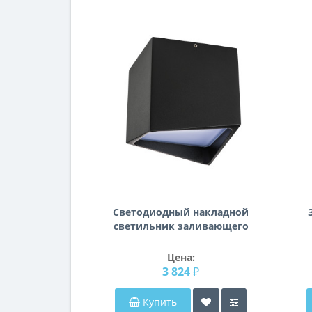
Светодиодный накладной
светильник заливающего
света Quadro Lightstar
211477
Цена:
3 824 ₽
Купить