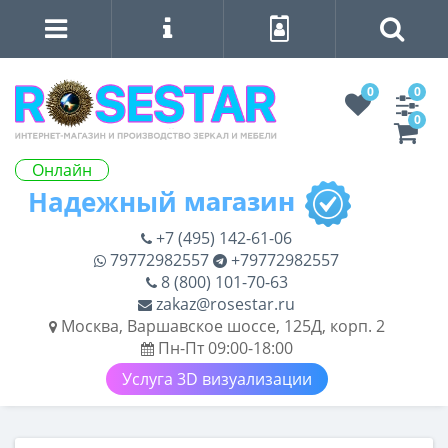
0
0
0
Онлайн
+7 (495) 142-61-06
79772982557
+79772982557
8 (800) 101-70-63
zakaz@rosestar.ru
Москва, Варшавское шоссе, 125Д, корп. 2
Пн-Пт 09:00-18:00
Услуга 3D визуализации