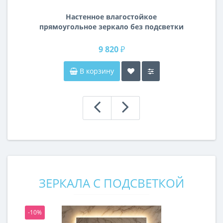
Настенное влагостойкое
прямоугольное зеркало без подсветки
и без рамы 140 см (1400 мм)
9 820 ₽
В корзину
ЗЕРКАЛА С ПОДСВЕТКОЙ
-10%
-1