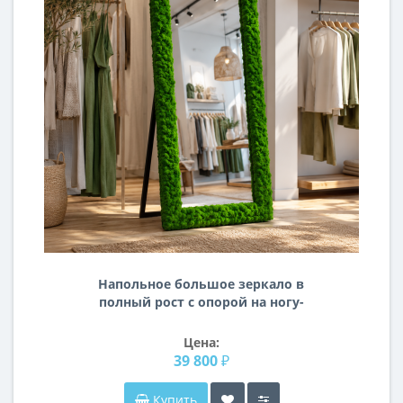
Напольное большое зеркало в
полный рост с опорой на ногу-
подставку в раме из
стабилизированного мха MD009
Цена:
39 800 ₽
Купить