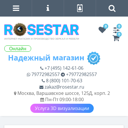
0
0
0
Онлайн
+7 (495) 142-61-06
79772982557
+79772982557
8 (800) 101-70-63
zakaz@rosestar.ru
Москва, Варшавское шоссе, 125Д, корп. 2
Пн-Пт 09:00-18:00
Услуга 3D визуализации