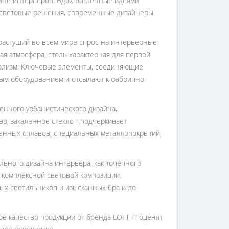
зайне интерьеров. Вдохновленные идеями
 световые решения, современные дизайнеры
растущий во всем мире спрос на интерьерные
ая атмосфера, столь характерная для первой
мализм. Ключевые элементы, соединяющие
ным оборудованием и отсылают к фабрично-
менного урбанистического дизайна,
о, закаленное стекло - подчеркивает
енных сплавов, специальных металлопокрытий,
льного дизайна интерьера, как точечного
комплексной световой композиции.
ых светильников и изысканных бра и до
 качество продукции от бренда LOFT IT оценят