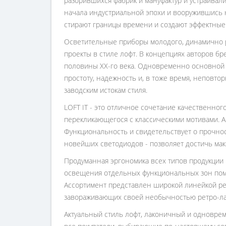
разорившихся фабрик и мануфактур и устраивал
начала индустриальной эпохи и вооружившись
стирают границы времени и создают эффектные
Осветительные приборы молодого, динамично р
проекты в стиле лофт. В концепциях авторов бр
половины ХХ-го века. Одновременно основной 
простоту, надежность и, в тоже время, неповт
заводским истокам стиля.
LOFT IT - это отличное сочетание качественног
перекликающегося с классическими мотивами. Ак
Функциональность и свидетельствует о прочно
новейших светодиодов - позволяет достичь ма
Продуманная эргономика всех типов продукции 
освещения отдельных функциональных зон поме
Ассортимент представлен широкой линейкой ре
завораживающих своей необычностью ретро-ла
Актуальный стиль лофт, лаконичный и одноврем