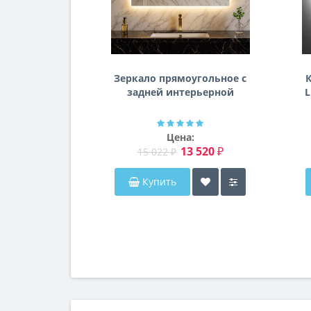
Зеркало прямоугольное с
К
задней интерьерной
L
эмбилайт подсветкой
Далтон
Цена:
13 520 ₽
15 022 ₽
Купить