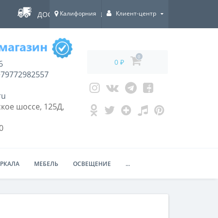
Калифорния
Клиент-центр
ДОСТАВКА ПО ВСЕЙ РОССИИ!
0
0 ₽
6
79772982557
ru
кое шоссе, 125Д,
0
ЕРКАЛА
МЕБЕЛЬ
ОСВЕЩЕНИЕ
...