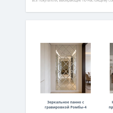
все покупатели, выбирающие по-настоящему с
Зеркальное панно с
гравировкой Ромбы-4
пр
п