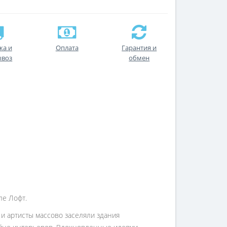
ка и
Оплата
Гарантия и
ывоз
обмен
ле Лофт.
 и артисты массово заселяли здания