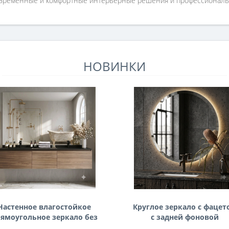
овременные и комфортные интерьерные решения и профессионал
НОВИНКИ
Настенное влагостойкое
Круглое зеркало с фацет
ямоугольное зеркало без
с задней фоновой
одсветки и без рамы 140
подсветкой Раунд 3