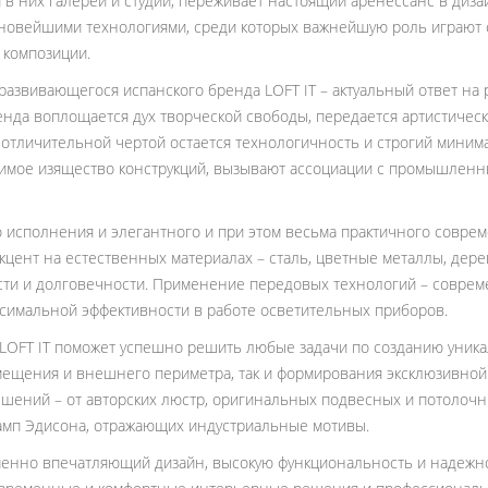
и в них галереи и студии, переживает настоящий aренессанс в ди
 новейшими технологиями, среди которых важнейшую роль играют
 композиции.
азвивающегося испанского бренда LOFT IT – актуальный ответ на 
енда воплощается дух творческой свободы, передается артистическ
отличительной чертой остается технологичность и строгий мини
оримое изящество конструкций, вызывают ассоциации с промышлен
о исполнения и элегантного и при этом весьма практичного совре
цент на естественных материалах – сталь, цветные металлы, дерев
сти и долговечности. Применение передовых технологий – соврем
ксимальной эффективности в работе осветительных приборов.
LOFT IT поможет успешно решить любые задачи по созданию уника
щения и внешнего периметра, так и формирования эксклюзивной 
шений – от авторских люстр, оригинальных подвесных и потолочн
мп Эдисона, отражающих индустриальные мотивы.
енно впечатляющий дизайн, высокую функциональность и надежное