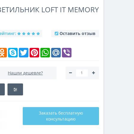
ЕТИЛЬНИК LOFT IT MEMORY
ейтинг:
Оставить отзыв
k
elegram
Odnoklassniki
Skype
Twitter
Pinterest
WhatsApp
Mail.Ru
Viber
Нашли дешевле?
Заказать бесплатную
консультацию