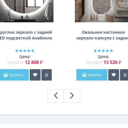
руглое зеркало с задней
Овальное настенное
ED подсветкой Анабелла
зеркало-капсула с задн
фоновой подсветкой
Мэриэнн
Цена:
Цена:
12 808 ₽
13 520 ₽
14 231 ₽
15 022 ₽
Купить
Купить