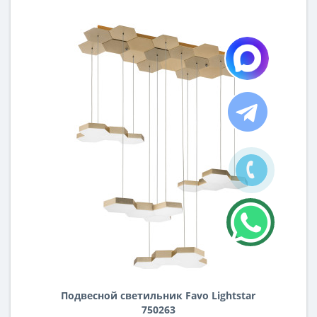
Подвесной светильник Favo Lightstar
750263