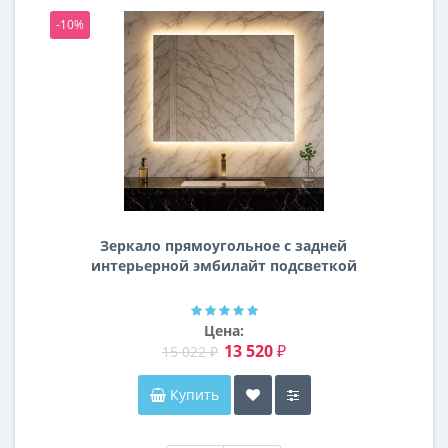
-10%
-1
Зеркало прямоугольное с задней
интерьерной эмбилайт подсветкой
Далтон
Цена:
13 520 ₽
15 022 ₽
Купить