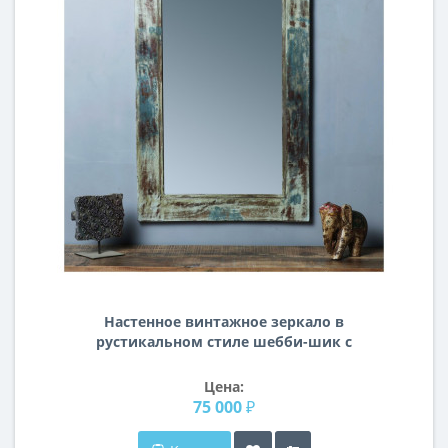
Настенное винтажное зеркало в
рустикальном стиле шебби-шик с
состаренной деревянной рамой
MS029
Цена:
75 000 ₽