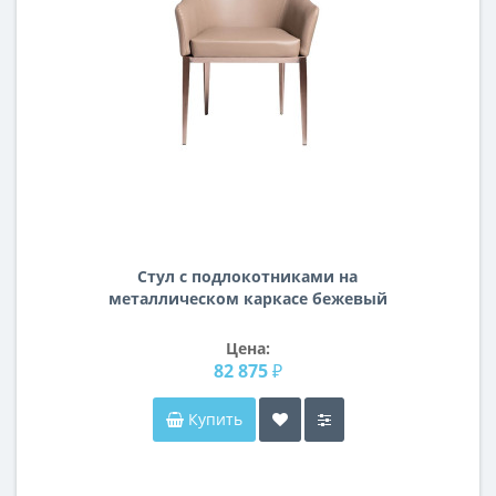
Стул с подлокотниками на
металлическом каркасе бежевый
экокожа 62*61*76см 58DB-DC14676
Цена:
82 875 ₽
Купить