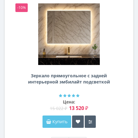
-10%
-1
Зеркало прямоугольное с задней
интерьерной эмбилайт подсветкой
Далтон
Цена:
13 520 ₽
15 022 ₽
Купить