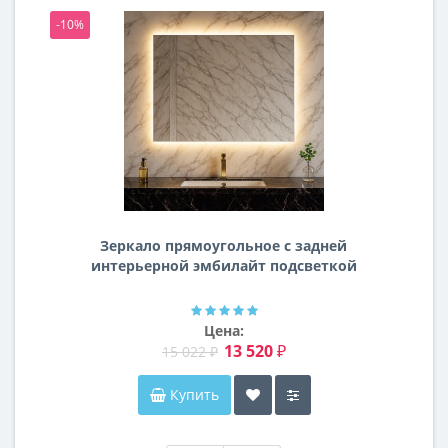
-10%
-1
Зеркало прямоугольное с задней
интерьерной эмбилайт подсветкой
Далтон
Цена:
13 520 ₽
15 022 ₽
Купить