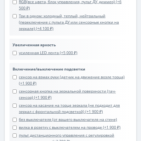
RGB(все цвета, блок управления, пульт ДУ, диммер) (+6
500 ₽)
Три в одном: холодный, теплый, нейтральный
(переключение с пульта ДУ или сенсорные кнопки на
зеркале) (+4 100 ₽)
Увеличенная яркость
усиленная LED лента (+5 000 ₽)
Включение/выключение подсветки
сенсор на взмах руки (датчик на движение возле торца)
(+1 900 ₽)
сенсорная кнопка на зеркальной поверхности (тач-
сенсор) (+1 900 ₽)
сенсор на касание на торце зеркала (не подходит для
зеркал с фронтальной подсветкой) (+1 900 ₽)
без выключателя (от вашего выключателя на стене)
вилка в розетку с выключателем на проводе (+1 900 ₽)
пульт дистанционного управления с регулировкой