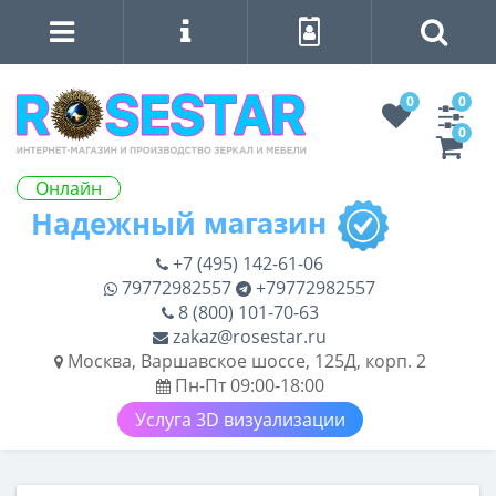
0
0
0
Онлайн
+7 (495) 142-61-06
79772982557
+79772982557
8 (800) 101-70-63
zakaz@rosestar.ru
Москва, Варшавское шоссе, 125Д, корп. 2
Пн-Пт 09:00-18:00
Услуга 3D визуализации