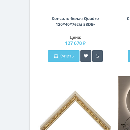
Консоль белая Quadro
С
120*40*76см 58DB-
CST15873
Цена:
127 670 ₽
Купить