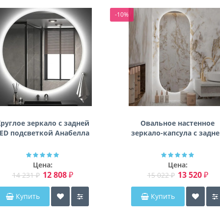
-10%
руглое зеркало с задней
Овальное настенное
ED подсветкой Анабелла
зеркало-капсула с задн
фоновой подсветкой
Мэриэнн
Цена:
Цена:
12 808 ₽
13 520 ₽
14 231 ₽
15 022 ₽
Купить
Купить