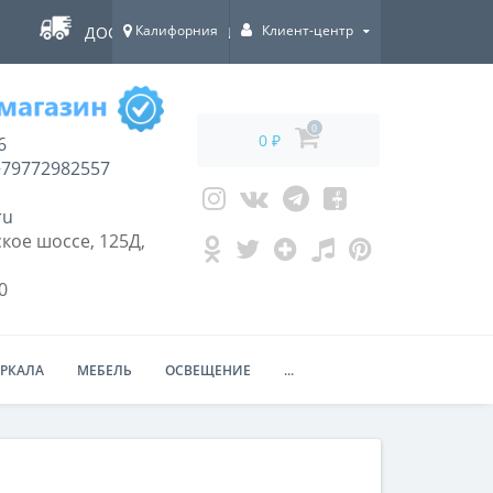
Калифорния
Клиент-центр
ДОСТАВКА ПО ВСЕЙ РОССИИ!
0
0 ₽
6
79772982557
ru
кое шоссе, 125Д,
0
ЕРКАЛА
МЕБЕЛЬ
ОСВЕЩЕНИЕ
...