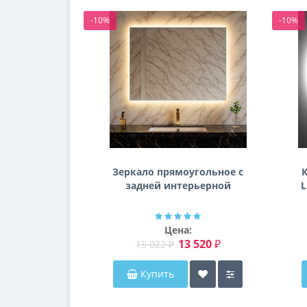
-10%
-10%
Зеркало прямоугольное с
К
задней интерьерной
L
эмбилайт подсветкой
Далтон
Цена:
13 520 ₽
15 022 ₽
Купить