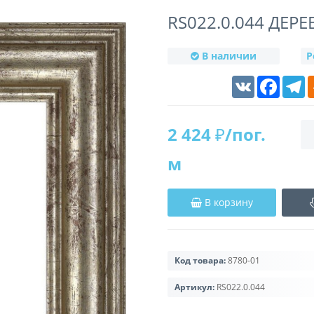
RS022.0.044 ДЕР
В наличии
Р
VK
Faceboo
T
2 424 ₽/пог.
м
В корзину
Код товара:
8780-01
Артикул:
RS022.0.044