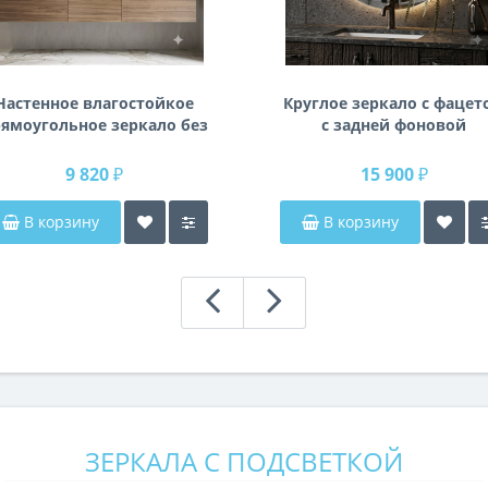
Настенное влагостойкое
Круглое зеркало с фацет
ямоугольное зеркало без
с задней фоновой
одсветки и без рамы 140
подсветкой Раунд 3
см (1400 мм)
9 820 ₽
15 900 ₽
В корзину
В корзину
ЗЕРКАЛА С ПОДСВЕТКОЙ