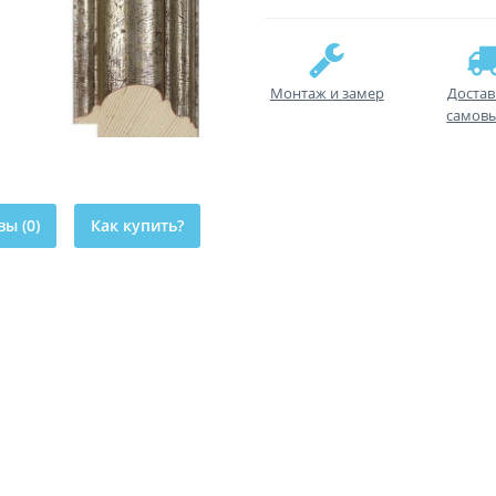
Монтаж и замер
Достав
самов
ы (0)
Как купить?