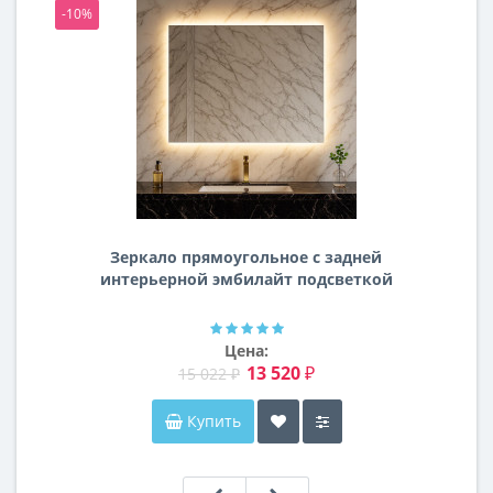
-10%
-1
Зеркало прямоугольное с задней
интерьерной эмбилайт подсветкой
Далтон
Цена:
13 520 ₽
15 022 ₽
Купить