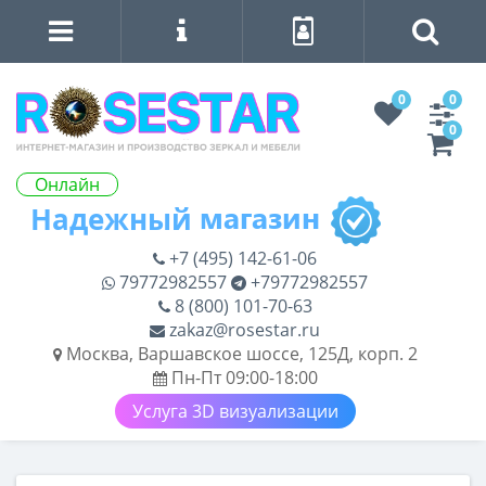
0
0
0
Онлайн
+7 (495) 142-61-06
79772982557
+79772982557
8 (800) 101-70-63
zakaz@rosestar.ru
Москва, Варшавское шоссе, 125Д, корп. 2
Пн-Пт 09:00-18:00
Услуга 3D визуализации