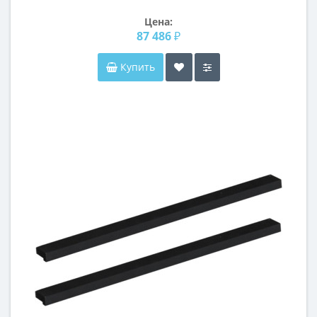
«Отталиа» Золото/патина
Цена:
87 486 ₽
Купить