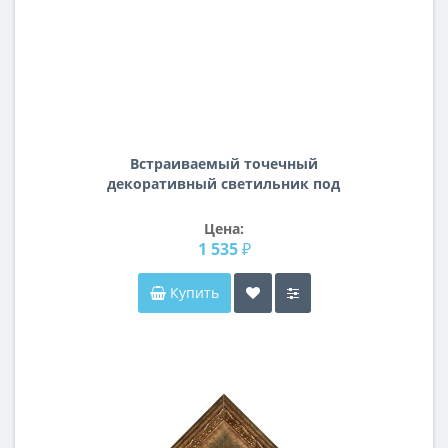
Встраиваемый точечный
декоративный светильник под
заменяемые галогенные или LED
лампы Spira Lightstar 006400
Цена:
1 535 ₽
Купить