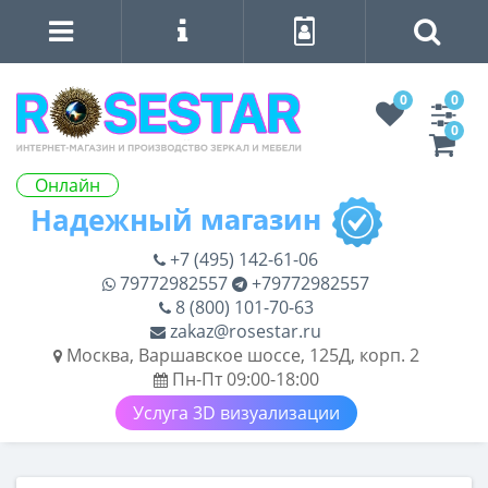
0
0
0
Онлайн
+7 (495) 142-61-06
79772982557
+79772982557
8 (800) 101-70-63
zakaz@rosestar.ru
Москва, Варшавское шоссе, 125Д, корп. 2
Пн-Пт 09:00-18:00
Услуга 3D визуализации