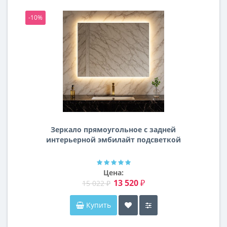
-10%
-1
Зеркало прямоугольное с задней
интерьерной эмбилайт подсветкой
Далтон
Цена:
13 520 ₽
15 022 ₽
Купить