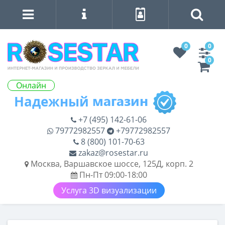
0
0
0
Онлайн
+7 (495) 142-61-06
79772982557
+79772982557
8 (800) 101-70-63
zakaz@rosestar.ru
Москва, Варшавское шоссе, 125Д, корп. 2
Пн-Пт 09:00-18:00
Услуга 3D визуализации