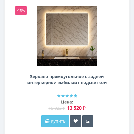
-10%
-1
Зеркало прямоугольное с задней
интерьерной эмбилайт подсветкой
Далтон
Цена:
13 520 ₽
15 022 ₽
Купить