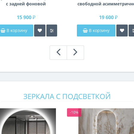
с задней фоновой
свободной асимметричн
подсветкой Раунд 3
формы в раме из
влагостойкого МДФ K14
15 900 ₽
19 600 ₽
В корзину
В корзину
ЗЕРКАЛА С ПОДСВЕТКОЙ
-10%