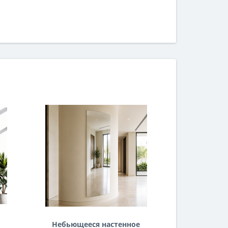
Небьющееся настенное
Гибкое