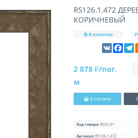
RS126.1.472 ДЕР
КОРИЧНЕВЫЙ
В наличии
Р
VK
Faceboo
T
2 878 ₽/пог.
м
В корзину
Код товара:
9022-01
Артикул:
RS126.1.472