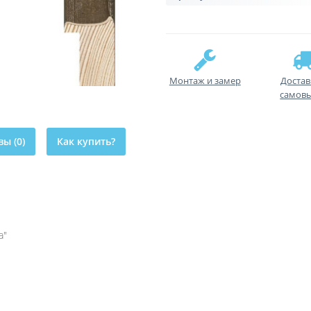
Монтаж и замер
Достав
самов
ы (0)
Как купить?
а"