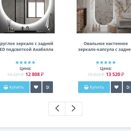
руглое зеркало с задней
Овальное настенное
ED подсветкой Анабелла
зеркало-капсула с задн
фоновой подсветкой
Мэриэнн
Цена:
Цена:
12 808 ₽
13 520 ₽
14 231 ₽
15 022 ₽
Купить
Купить