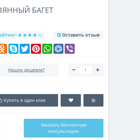
ЕВЯННЫЙ БАГЕТ
ейтинг:
Оставить отзыв
k
elegram
Odnoklassniki
Skype
Twitter
Pinterest
WhatsApp
Mail.Ru
Viber
Нашли дешевле?
Купить в один клик
Заказать бесплатную
консультацию