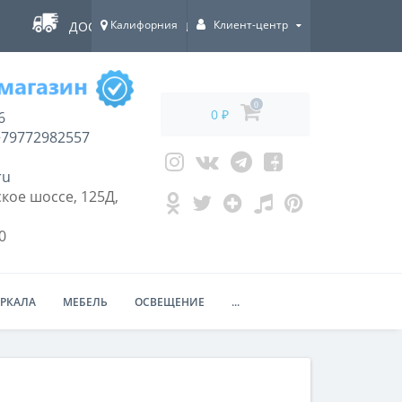
Калифорния
Клиент-центр
ДОСТАВКА ПО ВСЕЙ РОССИИ!
0
0 ₽
6
79772982557
ru
кое шоссе, 125Д,
0
ЕРКАЛА
МЕБЕЛЬ
ОСВЕЩЕНИЕ
...