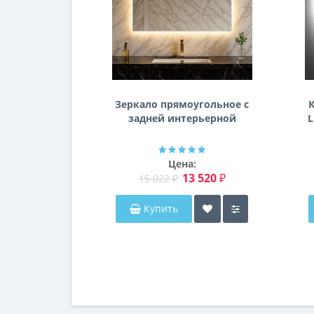
Зеркало прямоугольное с
К
задней интерьерной
L
эмбилайт подсветкой
Далтон
Цена:
13 520 ₽
15 022 ₽
Купить