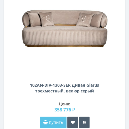
102AN-DIV-1303-SER Диван Glarus
трехместный, велюр серый
225*88*86см
Цена:
358 776 ₽
Купить