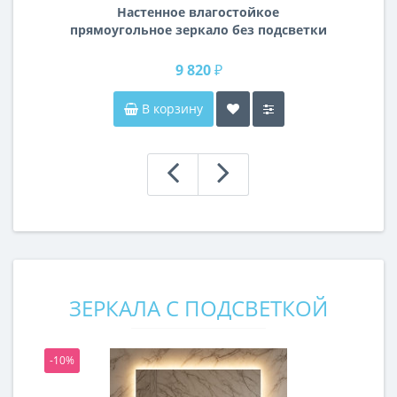
Настенное влагостойкое
прямоугольное зеркало без подсветки
и без рамы 140 см (1400 мм)
9 820 ₽
В корзину
ЗЕРКАЛА С ПОДСВЕТКОЙ
-10%
-1