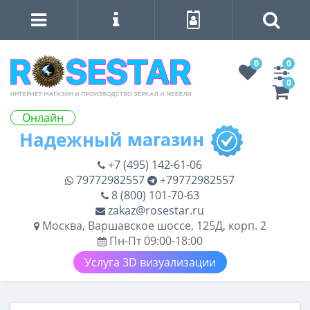
0
0
0
Онлайн
+7 (495) 142-61-06
79772982557
+79772982557
8 (800) 101-70-63
zakaz@rosestar.ru
Москва, Варшавское шоссе, 125Д, корп. 2
Пн-Пт 09:00-18:00
Услуга 3D визуализации