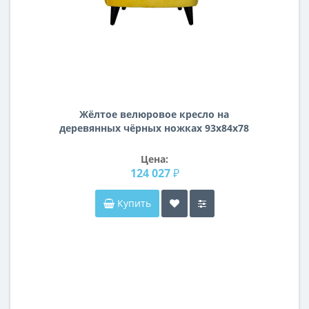
Жёлтое велюровое кресло на
деревянных чёрных ножках 93х84х78
ZW-555-06476
Цена:
124 027 ₽
Купить