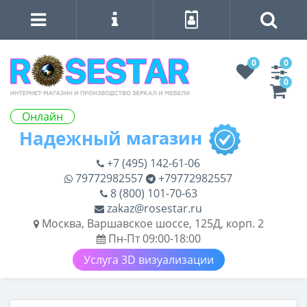
0
0
0
Онлайн
+7 (495) 142-61-06
79772982557
+79772982557
8 (800) 101-70-63
zakaz@rosestar.ru
Москва, Варшавское шоссе, 125Д, корп. 2
Пн-Пт 09:00-18:00
Услуга 3D визуализации