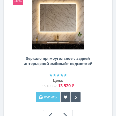
-10%
-1
Зеркало прямоугольное с задней
интерьерной эмбилайт подсветкой
Далтон
Цена:
13 520 ₽
15 022 ₽
Купить