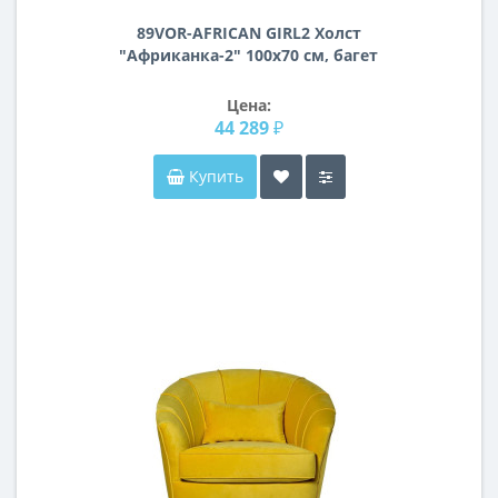
89VOR-AFRICAN GIRL2 Холст
"Африканка-2" 100х70 см, багет
алюм(зол)
Цена:
44 289 ₽
Купить