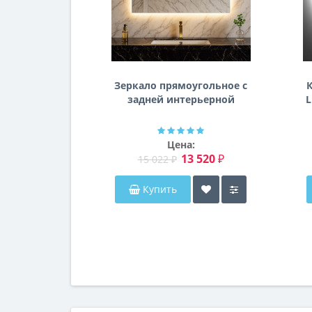
Зеркало прямоугольное с
К
задней интерьерной
L
эмбилайт подсветкой
Далтон
Цена:
13 520 ₽
15 022 ₽
Купить