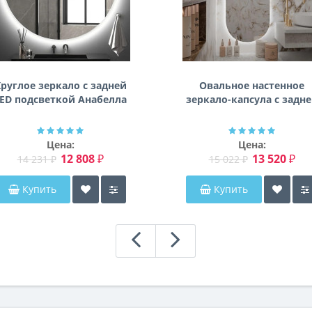
руглое зеркало с задней
Овальное настенное
ED подсветкой Анабелла
зеркало-капсула с задн
фоновой подсветкой
Мэриэнн
Цена:
Цена:
12 808 ₽
13 520 ₽
14 231 ₽
15 022 ₽
Купить
Купить