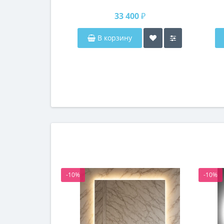
п
33 400 ₽
В корзину
-10%
-10%