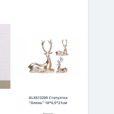
ALX613200 Статуэтка
й
"Олень" 18*6,5*21см
н