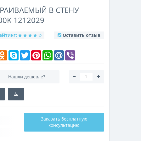
РАИВАЕМЫЙ В СТЕНУ
00K 1212029
ейтинг:
Оставить отзыв
k
elegram
Odnoklassniki
Skype
Twitter
Pinterest
WhatsApp
Mail.Ru
Viber
Нашли дешевле?
Заказать бесплатную
консультацию