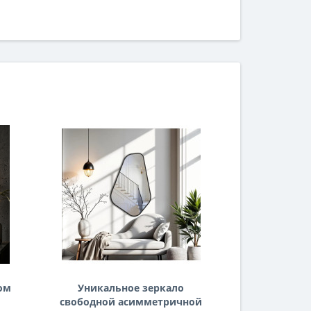
ом
Уникальное зеркало
Небьющее
свободной асимметричной
большое ги