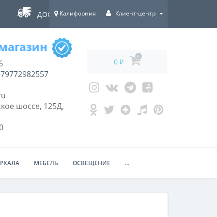
Калифорния
Клиент-центр
ДОСТАВКА ПО ВСЕЙ РОССИИ!
0
0 ₽
6
79772982557
ru
кое шоссе, 125Д,
0
ЕРКАЛА
МЕБЕЛЬ
ОСВЕЩЕНИЕ
...