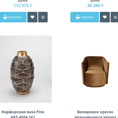
Цена:
Цена:
112 575 ₽
38 280 ₽
Купить
Купить
Фарфоровая ваза Pine
Велюровое кресло
ART-4504-161
вращающееся Verona