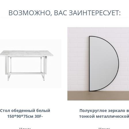
ВОЗМОЖНО, ВАС ЗАИНТЕРЕСУЕТ:
Стол обеденный белый
Полукруглое зеркало в
150*90*75см 30F-
тонкой металлическо
987W5501-3
чёрной раме Деми Му