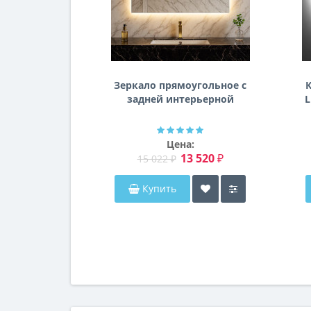
Зеркало прямоугольное с
К
задней интерьерной
L
эмбилайт подсветкой
Далтон
Цена:
13 520 ₽
15 022 ₽
Купить