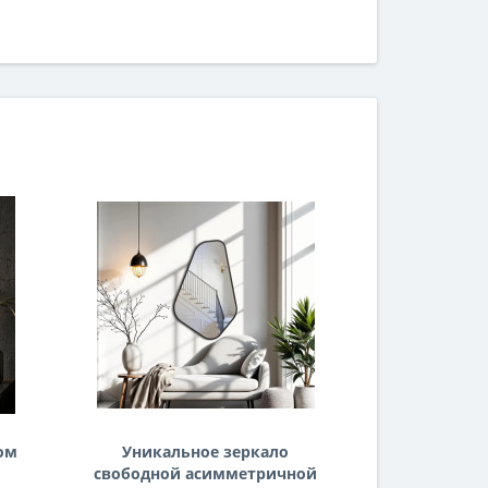
ом
Уникальное зеркало
Небьющее
свободной асимметричной
большое ги