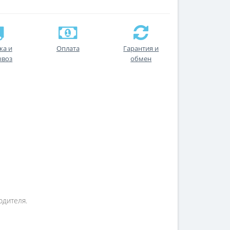
ка и
Оплата
Гарантия и
ывоз
обмен
одителя.