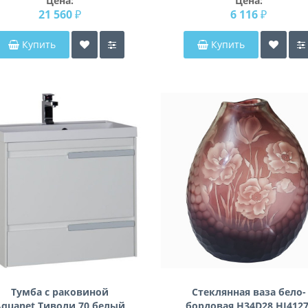
Цена:
Цена:
21 560 ₽
6 116 ₽
Купить
Купить
Тумба с раковиной
Стеклянная ваза бело-
quanet Тиволи 70 белый
бордовая H34D28 HJ4127