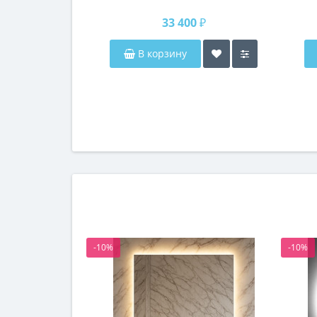
п
33 400 ₽
В корзину
-10%
-10%