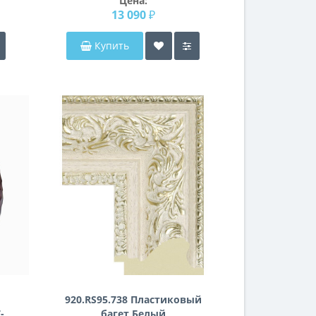
Цена:
13 090 ₽
Купить
920.RS95.738 Пластиковый
-
багет Белый