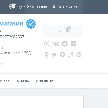
Калифорния
Клиент-центр
ДОСТАВКА ПО ВСЕЙ РОССИИ!
0
0 ₽
6
79772982557
ru
кое шоссе, 125Д,
0
ЕРКАЛА
МЕБЕЛЬ
ОСВЕЩЕНИЕ
...