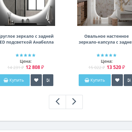
руглое зеркало с задней
Овальное настенное
ED подсветкой Анабелла
зеркало-капсула с задн
фоновой подсветкой
Мэриэнн
Цена:
Цена:
12 808 ₽
13 520 ₽
14 231 ₽
15 022 ₽
Купить
Купить