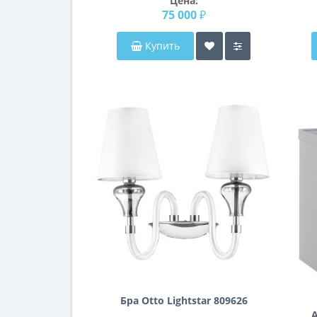
Цена:
металлической раме с
75 000 ₽
закруглёнными углами
Тренд 006
Купить
Бра Otto Lightstar 809626
A