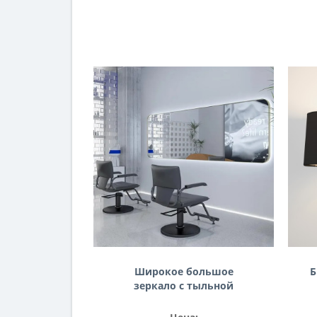
Широкое большое
Б
зеркало с тыльной
контурной подсветкой в
тонкой золотой