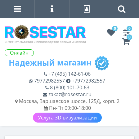
0
0
0
Онлайн
+7 (495) 142-61-06
79772982557
+79772982557
8 (800) 101-70-63
zakaz@rosestar.ru
Москва, Варшавское шоссе, 125Д, корп. 2
Пн-Пт 09:00-18:00
Услуга 3D визуализации