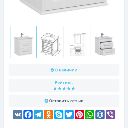
В наличии
Рейтинг:
Оставить отзыв
VK
Facebook
Telegram
Odnoklassniki
Skype
Twitter
Pinterest
WhatsApp
Mail.Ru
Viber