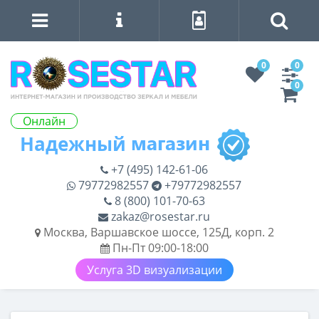
0
0
0
Онлайн
+7 (495) 142-61-06
79772982557
+79772982557
8 (800) 101-70-63
zakaz@rosestar.ru
Москва, Варшавское шоссе, 125Д, корп. 2
Пн-Пт 09:00-18:00
Услуга 3D визуализации