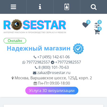
0
0
0
Онлайн
+7 (495) 142-61-06
79772982557
+79772982557
8 (800) 101-70-63
zakaz@rosestar.ru
Москва, Варшавское шоссе, 125Д, корп. 2
Пн-Пт 09:00-18:00
Услуга 3D визуализации