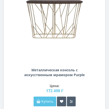
Металлическая консоль с
искусственным мрамором Purple
Mistique/хром 130*40*85см 57EL-
CST393
Цена:
172 498 ₽
Купить