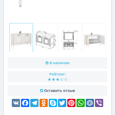
В наличии
Рейтинг:
Оставить отзыв
VK
Facebook
Telegram
Odnoklassniki
Skype
Twitter
Pinterest
WhatsApp
Mail.Ru
Viber