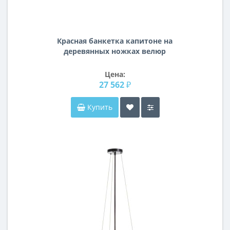
Красная банкетка капитоне на
деревянных ножках велюр
65*50*49см Neil 5825RE
Цена:
27 562 ₽
Купить