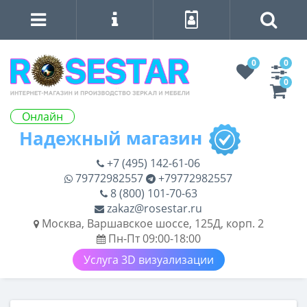
0
0
0
Онлайн
+7 (495) 142-61-06
79772982557
+79772982557
8 (800) 101-70-63
zakaz@rosestar.ru
Москва, Варшавское шоссе, 125Д, корп. 2
Пн-Пт 09:00-18:00
Услуга 3D визуализации