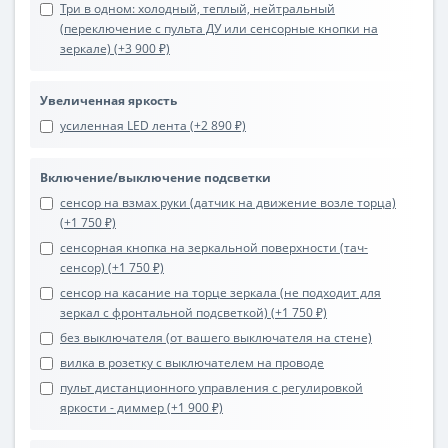
Три в одном: холодный, теплый, нейтральный
(переключение с пульта ДУ или сенсорные кнопки на
зеркале) (+3 900 ₽)
Увеличенная яркость
усиленная LED лента (+2 890 ₽)
Включение/выключение подсветки
сенсор на взмах руки (датчик на движение возле торца)
(+1 750 ₽)
сенсорная кнопка на зеркальной поверхности (тач-
сенсор) (+1 750 ₽)
сенсор на касание на торце зеркала (не подходит для
зеркал с фронтальной подсветкой) (+1 750 ₽)
без выключателя (от вашего выключателя на стене)
вилка в розетку с выключателем на проводе
пульт дистанционного управления с регулировкой
яркости - диммер (+1 900 ₽)