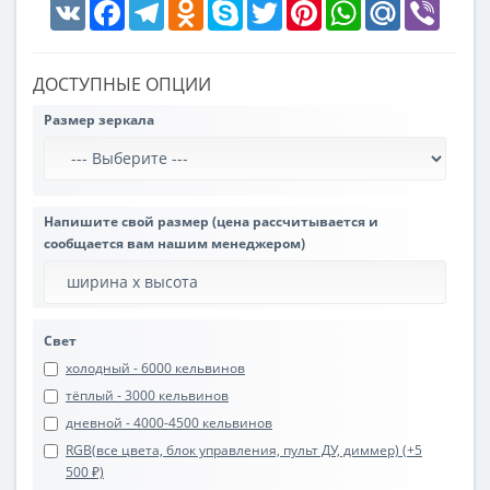
VK
Facebook
Telegram
Odnoklassniki
Skype
Twitter
Pinterest
WhatsApp
Mail.Ru
Viber
ДОСТУПНЫЕ ОПЦИИ
Размер зеркала
Напишите свой размер (цена рассчитывается и
сообщается вам нашим менеджером)
Свет
холодный - 6000 кельвинов
тёплый - 3000 кельвинов
дневной - 4000-4500 кельвинов
RGB(все цвета, блок управления, пульт ДУ, диммер) (+5
500 ₽)