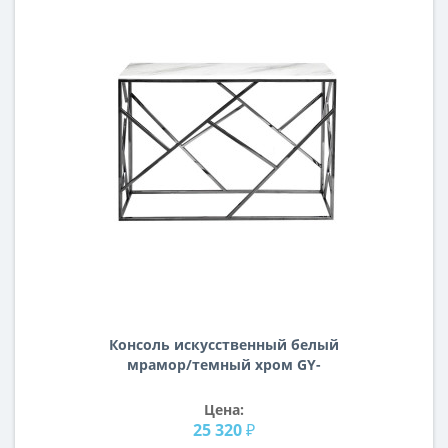
Консоль искусственный белый
мрамор/темный хром GY-
CT2051214BLSM
Цена:
25 320 ₽