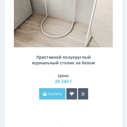
Приставной полукруглый
журнальный столик на белом
металлическом подстолье с чёрной
деревянной столешницей BN091
Цена:
28 340 ₽
Купить