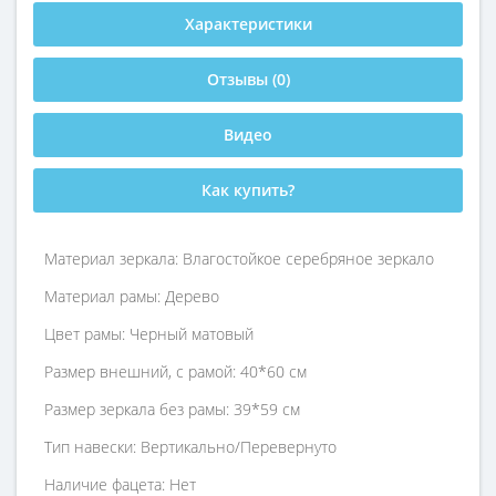
Характеристики
Отзывы (0)
Видео
Как купить?
Материал зеркала: Влагостойкое серебряное зеркало
Материал рамы: Дерево
Цвет рамы: Черный матовый
Размер внешний, с рамой: 40*60 см
Размер зеркала без рамы: 39*59 см
Тип навески: Вертикально/Перевернуто
Наличие фацета: Нет