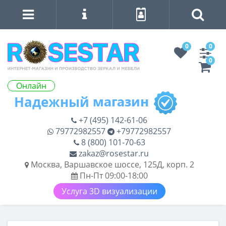
0
0
0
Онлайн
+7 (495) 142-61-06
79772982557
+79772982557
8 (800) 101-70-63
zakaz@rosestar.ru
Москва, Варшавское шоссе, 125Д, корп. 2
Пн-Пт 09:00-18:00
Услуга 3D визуализации