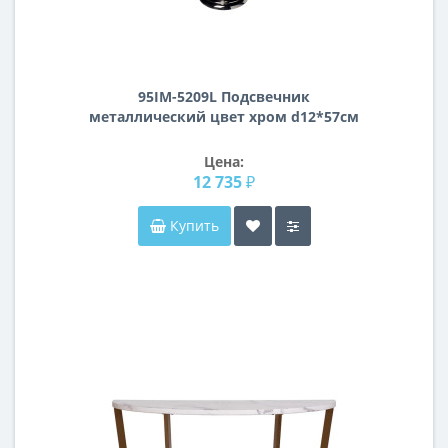
95IM-5209L Подсвечник
металлический цвет хром d12*57см
Цена:
12 735 ₽
Купить