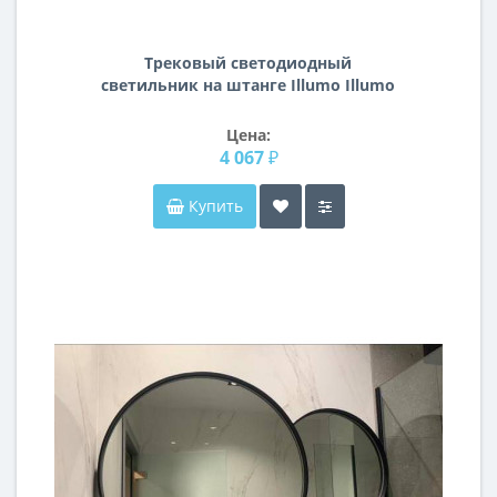
Трековый светодиодный
светильник на штанге Illumo Illumo
L1 Lightstar A1T051047
Цена:
4 067 ₽
Купить