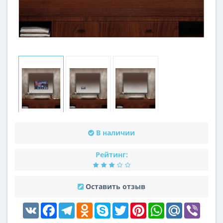
В наличии
Рейтинг:
Оставить отзыв
VK
Facebook
Telegram
Odnoklassniki
Skype
Twitter
Pinterest
WhatsApp
Mail.Ru
Viber