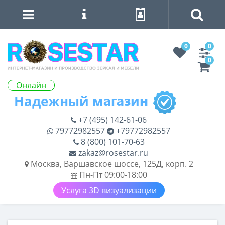
0
0
0
Онлайн
+7 (495) 142-61-06
79772982557
+79772982557
8 (800) 101-70-63
zakaz@rosestar.ru
Москва, Варшавское шоссе, 125Д, корп. 2
Пн-Пт 09:00-18:00
Услуга 3D визуализации