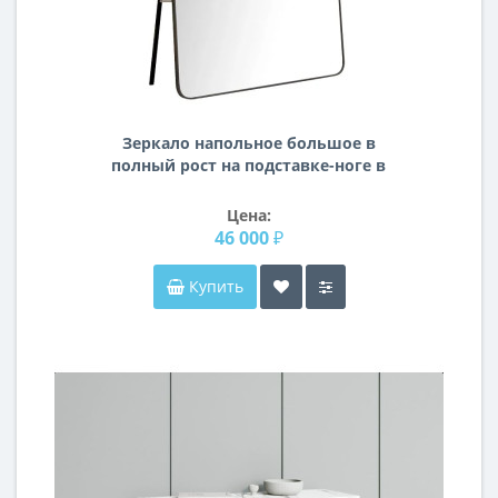
Зеркало напольное большое в
полный рост на подставке-ноге в
чёрной раме с закруглёнными
углами MM020
Цена:
46 000 ₽
Купить