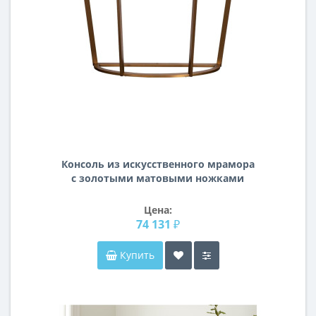
Консоль из искусственного мрамора
с золотыми матовыми ножками
Pearl White 120*40*80 33FS-CST20C05-
BBS
Цена:
74 131 ₽
Купить