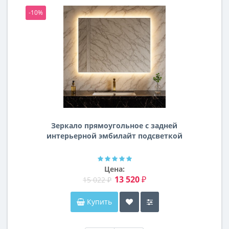
-10%
-1
Зеркало прямоугольное с задней
интерьерной эмбилайт подсветкой
Далтон
Цена:
13 520 ₽
15 022 ₽
Купить