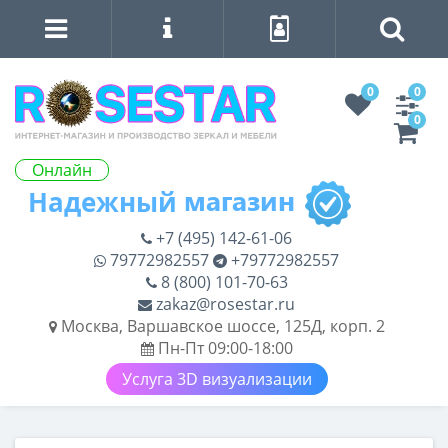
0
0
0
Онлайн
+7 (495) 142-61-06
79772982557
+79772982557
8 (800) 101-70-63
zakaz@rosestar.ru
Москва, Варшавское шоссе, 125Д, корп. 2
Пн-Пт 09:00-18:00
Услуга 3D визуализации