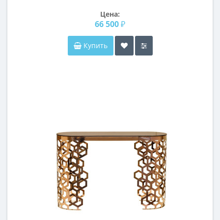
охра/шебби шик
Цена:
66 500 ₽
Купить