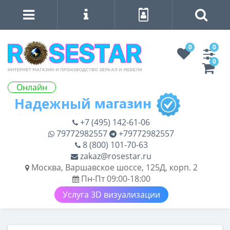
0
0
0
Онлайн
+7 (495) 142-61-06
79772982557
+79772982557
8 (800) 101-70-63
zakaz@rosestar.ru
Москва, Варшавское шоссе, 125Д, корп. 2
Пн-Пт 09:00-18:00
Услуга 3D визуализации