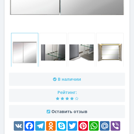
В наличии
Рейтинг:
Оставить отзыв
VK
Facebook
Telegram
Odnoklassniki
Skype
Twitter
Pinterest
WhatsApp
Mail.Ru
Viber