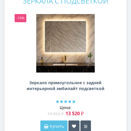
ЗЕРКАЛА С ПОДСВЕТКОЙ
-10%
-1
Зеркало прямоугольное с задней
интерьерной эмбилайт подсветкой
Далтон
Цена:
13 520 ₽
15 022 ₽
Купить