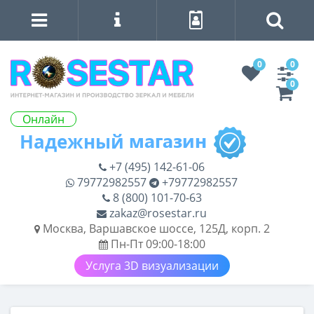
0
0
0
Онлайн
+7 (495) 142-61-06
79772982557
+79772982557
8 (800) 101-70-63
zakaz@rosestar.ru
Москва, Варшавское шоссе, 125Д, корп. 2
Пн-Пт 09:00-18:00
Услуга 3D визуализации