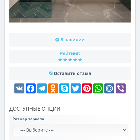
В наличии
Рейтинг:
Оставить отзыв
VK
Facebook
Telegram
Odnoklassniki
Skype
Twitter
Pinterest
WhatsApp
Mail.Ru
Viber
ДОСТУПНЫЕ ОПЦИИ
Размер зеркала