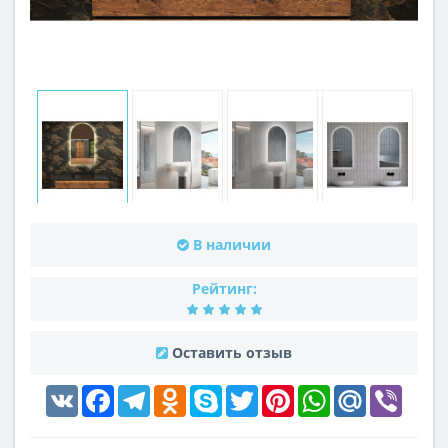
В наличии
Рейтинг:
Оставить отзыв
VK
Facebook
Telegram
Odnoklassniki
Skype
Twitter
Pinterest
WhatsApp
Mail.Ru
Viber