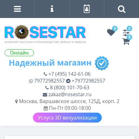
0
0
0
Онлайн
+7 (495) 142-61-06
79772982557
+79772982557
8 (800) 101-70-63
zakaz@rosestar.ru
Москва, Варшавское шоссе, 125Д, корп. 2
Пн-Пт 09:00-18:00
Услуга 3D визуализации