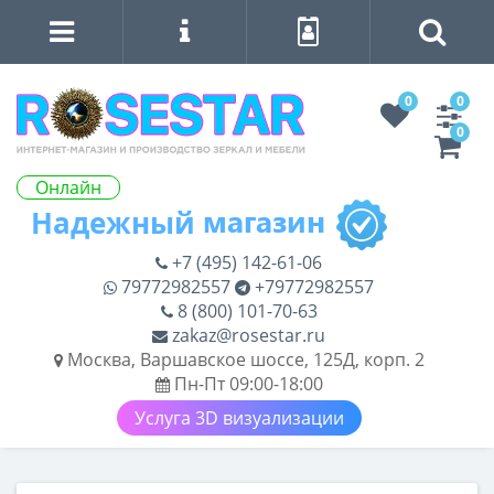
0
0
0
Онлайн
+7 (495) 142-61-06
79772982557
+79772982557
8 (800) 101-70-63
zakaz@rosestar.ru
Москва, Варшавское шоссе, 125Д, корп. 2
Пн-Пт 09:00-18:00
Услуга 3D визуализации