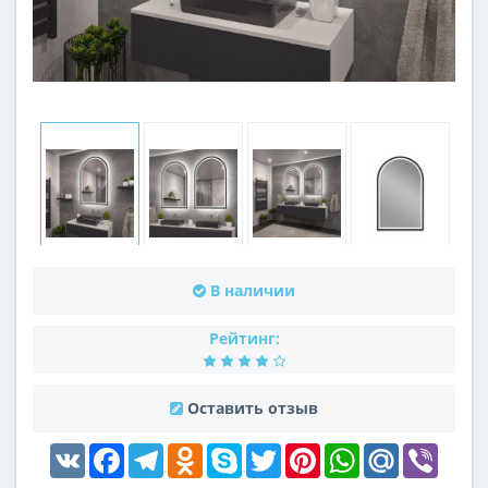
В наличии
Рейтинг:
Оставить отзыв
VK
Facebook
Telegram
Odnoklassniki
Skype
Twitter
Pinterest
WhatsApp
Mail.Ru
Viber