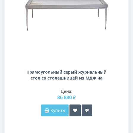
Прямоугольный серый журнальный
стол со столешницей из МДФ на
металлическом основании Mirage
ART-4514CF-STOL/ZH
Цена:
86 880 ₽
Купить