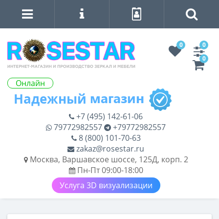
0
0
0
Онлайн
+7 (495) 142-61-06
79772982557
+79772982557
8 (800) 101-70-63
zakaz@rosestar.ru
Москва, Варшавское шоссе, 125Д, корп. 2
Пн-Пт 09:00-18:00
Услуга 3D визуализации