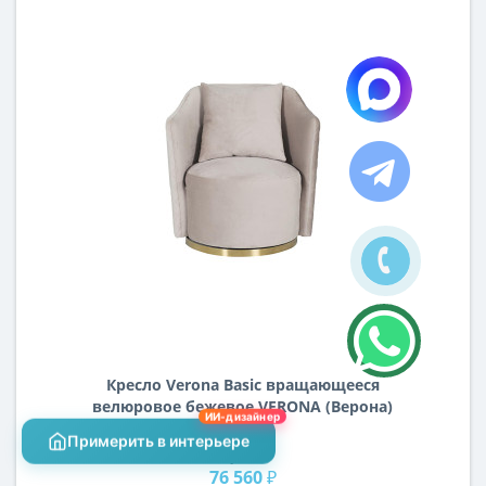
Кресло Verona Basic вращающееся
велюровое бежевое VERONA (Верона)
ИИ-дизайнер
артикул BASIC-2K-БЕЖЕВЫЙ-Bel09
Примерить в интерьере
Цена:
76 560 ₽