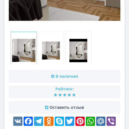
В наличии
Рейтинг:
Оставить отзыв
VK
Facebook
Telegram
Odnoklassniki
Skype
Twitter
Pinterest
WhatsApp
Mail.Ru
Viber