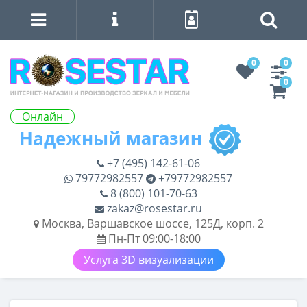
0
0
0
Онлайн
+7 (495) 142-61-06
79772982557
+79772982557
8 (800) 101-70-63
zakaz@rosestar.ru
Москва, Варшавское шоссе, 125Д, корп. 2
Пн-Пт 09:00-18:00
Услуга 3D визуализации