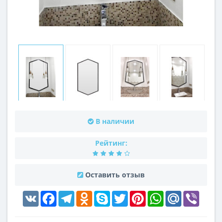
В наличии
Рейтинг:
Оставить отзыв
VK
Facebook
Telegram
Odnoklassniki
Skype
Twitter
Pinterest
WhatsApp
Mail.Ru
Viber