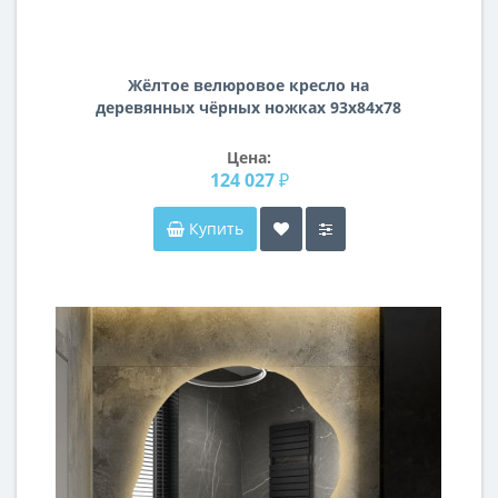
Жёлтое велюровое кресло на
деревянных чёрных ножках 93х84х78
ZW-555-06476
Цена:
124 027 ₽
Купить