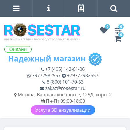
0
0
0
Онлайн
+7 (495) 142-61-06
79772982557
+79772982557
8 (800) 101-70-63
zakaz@rosestar.ru
Москва, Варшавское шоссе, 125Д, корп. 2
Пн-Пт 09:00-18:00
Услуга 3D визуализации