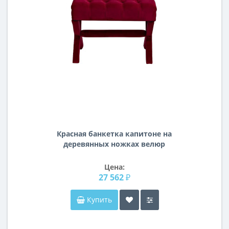
Красная банкетка капитоне на
деревянных ножках велюр
65*50*49см Neil 5825RE
Цена:
27 562 ₽
Купить