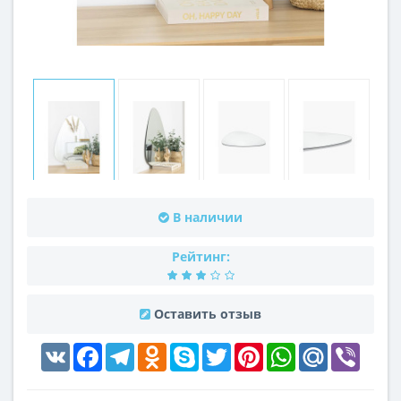
В наличии
Рейтинг:
Оставить отзыв
VK
Facebook
Telegram
Odnoklassniki
Skype
Twitter
Pinterest
WhatsApp
Mail.Ru
Viber