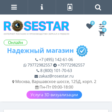
0
0
0
Онлайн
+7 (495) 142-61-06
79772982557
+79772982557
8 (800) 101-70-63
zakaz@rosestar.ru
Москва, Варшавское шоссе, 125Д, корп. 2
Пн-Пт 09:00-18:00
Услуга 3D визуализации