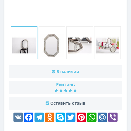
В наличии
Рейтинг:
Оставить отзыв
VK
Facebook
Telegram
Odnoklassniki
Skype
Twitter
Pinterest
WhatsApp
Mail.Ru
Viber