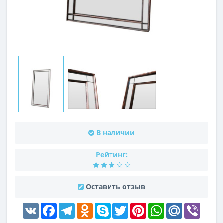
В наличии
Рейтинг:
Оставить отзыв
VK
Facebook
Telegram
Odnoklassniki
Skype
Twitter
Pinterest
WhatsApp
Mail.Ru
Viber