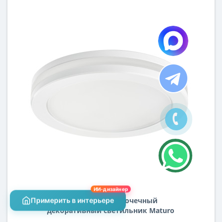
ИИ-дизайнер
Встраиваемый точечный
Примерить в интерьере
декоративный светильник Maturo
Lightstar 070664