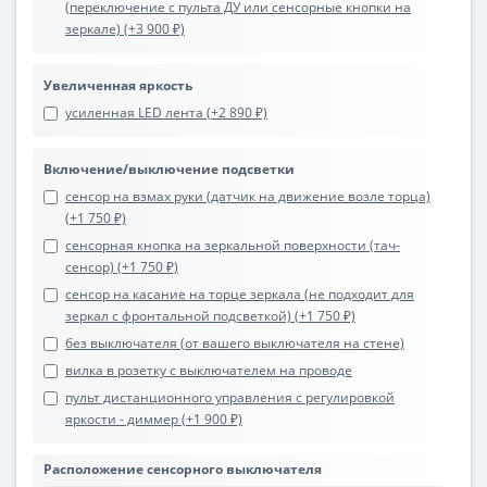
(переключение с пульта ДУ или сенсорные кнопки на
зеркале) (+3 900 ₽)
Увеличенная яркость
усиленная LED лента (+2 890 ₽)
Включение/выключение подсветки
сенсор на взмах руки (датчик на движение возле торца)
(+1 750 ₽)
сенсорная кнопка на зеркальной поверхности (тач-
сенсор) (+1 750 ₽)
сенсор на касание на торце зеркала (не подходит для
зеркал с фронтальной подсветкой) (+1 750 ₽)
без выключателя (от вашего выключателя на стене)
вилка в розетку с выключателем на проводе
пульт дистанционного управления с регулировкой
яркости - диммер (+1 900 ₽)
Расположение сенсорного выключателя