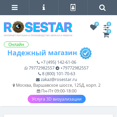
0
0
0
Онлайн
+7 (495) 142-61-06
79772982557
+79772982557
8 (800) 101-70-63
zakaz@rosestar.ru
Москва, Варшавское шоссе, 125Д, корп. 2
Пн-Пт 09:00-18:00
Услуга 3D визуализации