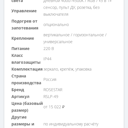
света
дневной 4000–4500К / RGB / «3 в 1»
сенсор, пульт ДУ, розетка, без
Управление
выключателя
Подогрев от
опционально
запотевания
вертикальное / горизонтальное /
Крепление
универсальное
Питание
220 В
Класс
IP44
влагозащиты
Комплектация
зеркало, крепёж, упаковка
Страна
Россия
производства
Бренд
ROSESTAR
Артикул
RSLP-49
Цена (базовый
от 15 022 ₽
размер)
Другие
размеры и
по индивидуальному расчёту