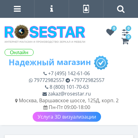
0
0
0
Онлайн
+7 (495) 142-61-06
79772982557
+79772982557
8 (800) 101-70-63
zakaz@rosestar.ru
Москва, Варшавское шоссе, 125Д, корп. 2
Пн-Пт 09:00-18:00
Услуга 3D визуализации