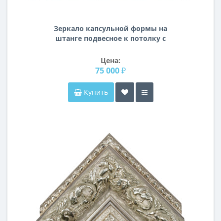
Зеркало капсульной формы на
штанге подвесное к потолку с
задней интерьерной подсветкой
Мисти
Цена:
75 000 ₽
Купить