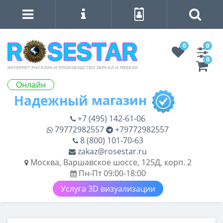
0
0
0
Онлайн
+7 (495) 142-61-06
79772982557
+79772982557
8 (800) 101-70-63
zakaz@rosestar.ru
Москва, Варшавское шоссе, 125Д, корп. 2
Пн-Пт 09:00-18:00
Услуга 3D визуализации