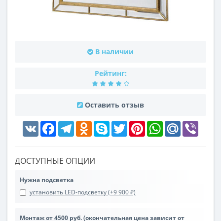
В наличии
Рейтинг:
Оставить отзыв
VK
Facebook
Telegram
Odnoklassniki
Skype
Twitter
Pinterest
WhatsApp
Mail.Ru
Viber
ДОСТУПНЫЕ ОПЦИИ
Нужна подсветка
установить LED-подсветку (+9 900 ₽)
Монтаж от 4500 руб. (окончательная цена зависит от