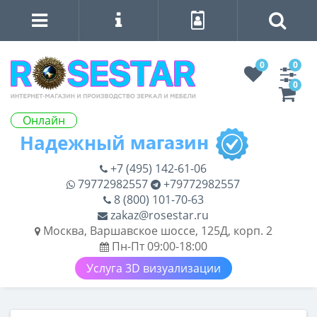
0
0
0
Онлайн
+7 (495) 142-61-06
79772982557
+79772982557
8 (800) 101-70-63
zakaz@rosestar.ru
Москва, Варшавское шоссе, 125Д, корп. 2
Пн-Пт 09:00-18:00
Услуга 3D визуализации