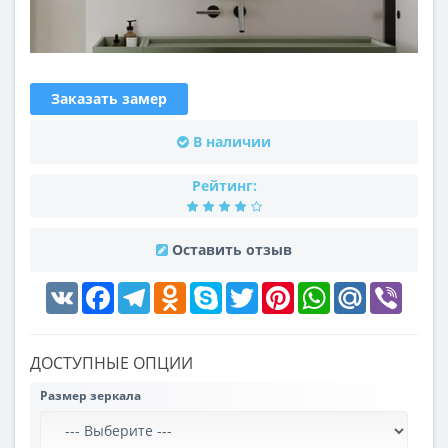
Заказать замер
В наличии
Рейтинг:
Оставить отзыв
VK
Facebook
Telegram
Odnoklassniki
Skype
Twitter
Pinterest
WhatsApp
Mail.Ru
Viber
ДОСТУПНЫЕ ОПЦИИ
Размер зеркала