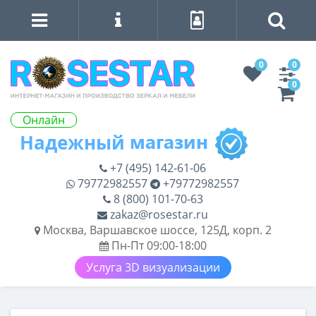
0
0
0
Онлайн
+7 (495) 142-61-06
79772982557
+79772982557
8 (800) 101-70-63
zakaz@rosestar.ru
Москва, Варшавское шоссе, 125Д, корп. 2
Пн-Пт 09:00-18:00
Услуга 3D визуализации