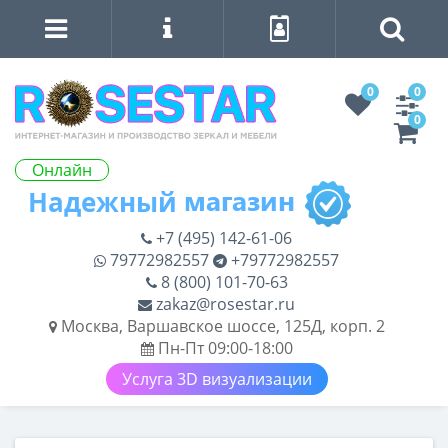
0
0
0
Онлайн
+7 (495) 142-61-06
79772982557
+79772982557
8 (800) 101-70-63
zakaz@rosestar.ru
Москва, Варшавское шоссе, 125Д, корп. 2
Пн-Пт 09:00-18:00
Услуга 3D визуализации