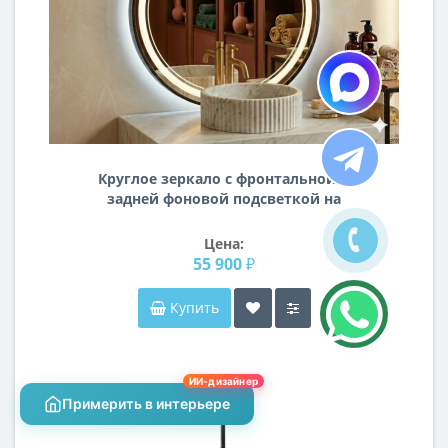
Круглое зеркало с фронтальной и
задней фоновой подсветкой на
кожаном ремне NR002
Цена:
55 900 ₽
Купить
ИИ-дизайнер
Примерить в интерьере