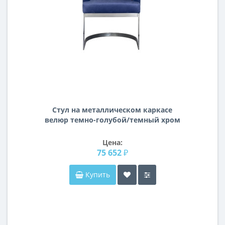
Стул на металлическом каркасе
велюр темно-голубой/темный хром
58*59*78см 76AR-612-DB
Цена:
75 652 ₽
Купить