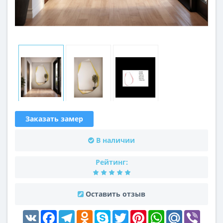
Заказать замер
В наличии
Рейтинг:
Оставить отзыв
VK
Facebook
Telegram
Odnoklassniki
Skype
Twitter
Pinterest
WhatsApp
Mail.Ru
Viber