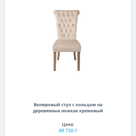
Велюровый стул с кольцом на
деревянных ножках кремовый
98*47*53см PJC597-PJ634
Цена:
49 730 ₽