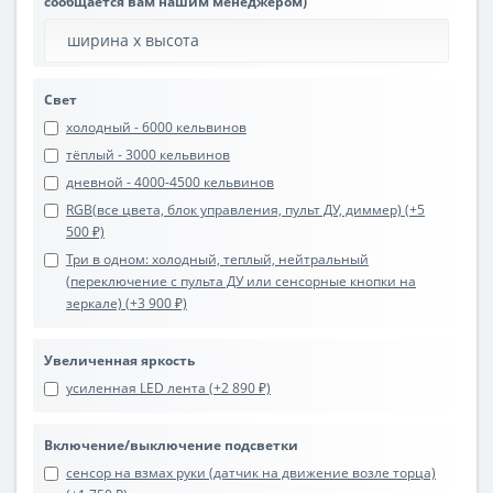
сообщается вам нашим менеджером)
Свет
холодный - 6000 кельвинов
тёплый - 3000 кельвинов
дневной - 4000-4500 кельвинов
RGB(все цвета, блок управления, пульт ДУ, диммер) (+5
500 ₽)
Три в одном: холодный, теплый, нейтральный
(переключение с пульта ДУ или сенсорные кнопки на
зеркале) (+3 900 ₽)
Увеличенная яркость
усиленная LED лента (+2 890 ₽)
Включение/выключение подсветки
сенсор на взмах руки (датчик на движение возле торца)