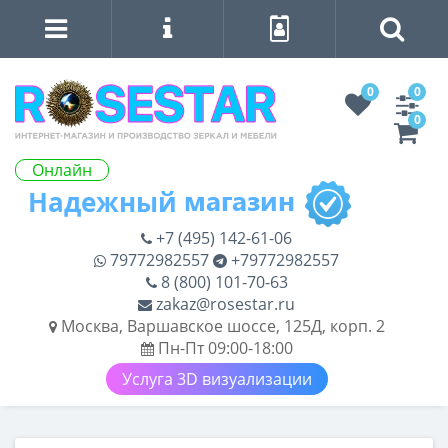
0
0
0
Онлайн
+7 (495) 142-61-06
79772982557
+79772982557
8 (800) 101-70-63
zakaz@rosestar.ru
Москва, Варшавское шоссе, 125Д, корп. 2
Пн-Пт 09:00-18:00
Услуга 3D визуализации