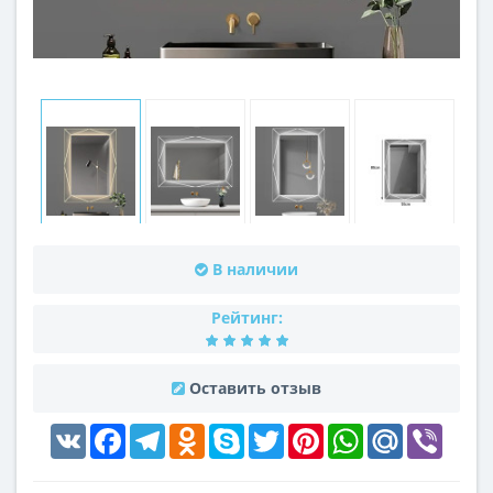
В наличии
Рейтинг:
Оставить отзыв
VK
Facebook
Telegram
Odnoklassniki
Skype
Twitter
Pinterest
WhatsApp
Mail.Ru
Viber