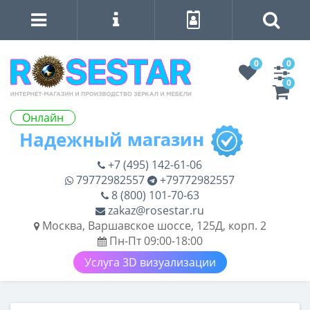
0
0
0
Онлайн
+7 (495) 142-61-06
79772982557
+79772982557
8 (800) 101-70-63
zakaz@rosestar.ru
Москва, Варшавское шоссе, 125Д, корп. 2
Пн-Пт 09:00-18:00
Услуга 3D визуализации