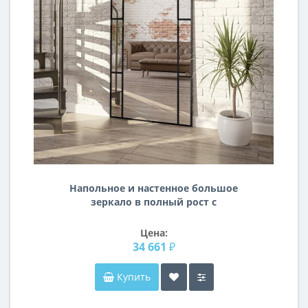
Напольное и настенное большое
зеркало в полный рост с
декоративной раскладкой
молдингом Арис-17
Цена:
34 661 ₽
Купить