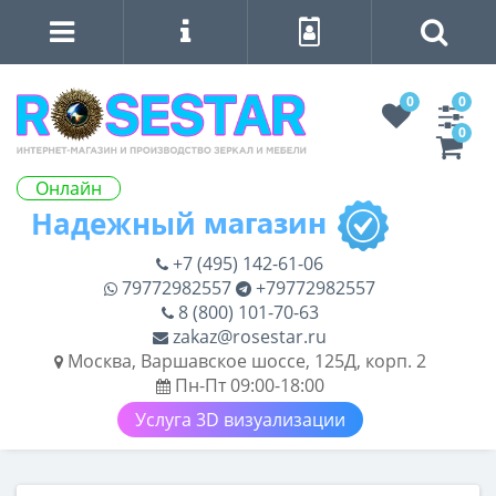
0
0
0
Онлайн
+7 (495) 142-61-06
79772982557
+79772982557
8 (800) 101-70-63
zakaz@rosestar.ru
Москва, Варшавское шоссе, 125Д, корп. 2
Пн-Пт 09:00-18:00
Услуга 3D визуализации