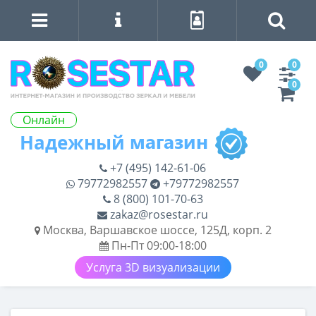
0
0
0
Онлайн
+7 (495) 142-61-06
79772982557
+79772982557
8 (800) 101-70-63
zakaz@rosestar.ru
Москва, Варшавское шоссе, 125Д, корп. 2
Пн-Пт 09:00-18:00
Услуга 3D визуализации