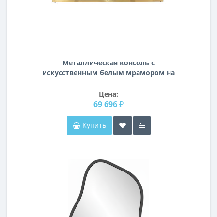
Металлическая консоль с
искусственным белым мрамором на
золотом металлическом подстолье
120*40*78см 47ED-CST026GOLD
Цена:
69 696 ₽
Купить