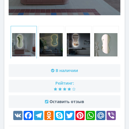
В наличии
Рейтинг:
Оставить отзыв
VK
Facebook
Telegram
Odnoklassniki
Skype
Twitter
Pinterest
WhatsApp
Mail.Ru
Viber