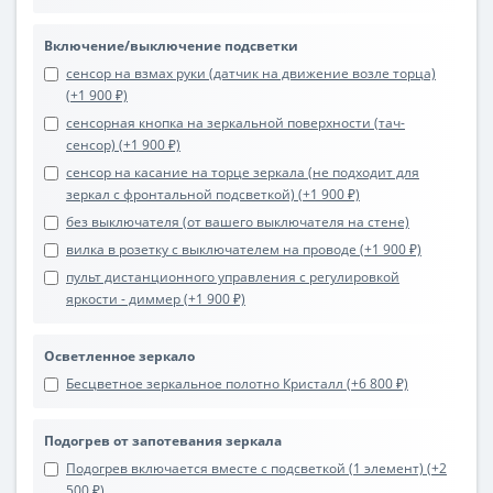
Включение/выключение подсветки
сенсор на взмах руки (датчик на движение возле торца)
(+1 900 ₽)
сенсорная кнопка на зеркальной поверхности (тач-
сенсор) (+1 900 ₽)
сенсор на касание на торце зеркала (не подходит для
зеркал с фронтальной подсветкой) (+1 900 ₽)
без выключателя (от вашего выключателя на стене)
вилка в розетку с выключателем на проводе (+1 900 ₽)
пульт дистанционного управления с регулировкой
яркости - диммер (+1 900 ₽)
Осветленное зеркало
Бесцветное зеркальное полотно Кристалл (+6 800 ₽)
Подогрев от запотевания зеркала
Подогрев включается вместе с подсветкой (1 элемент) (+2
500 ₽)