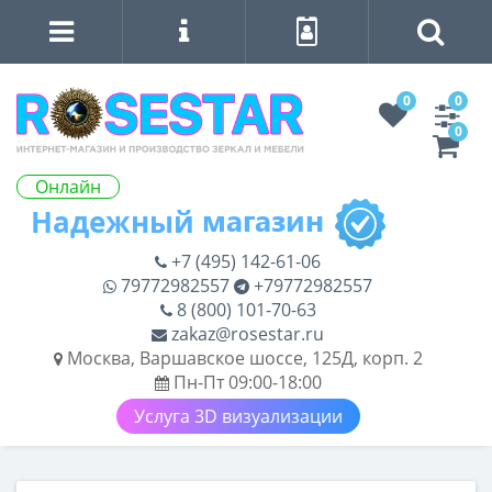
0
0
0
Онлайн
+7 (495) 142-61-06
79772982557
+79772982557
8 (800) 101-70-63
zakaz@rosestar.ru
Москва, Варшавское шоссе, 125Д, корп. 2
Пн-Пт 09:00-18:00
Услуга 3D визуализации